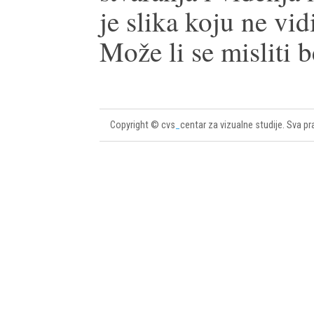
je slika koju ne vi
Može li se misliti b
Copyright © cvs
_
centar za vizualne studije. Sva pr