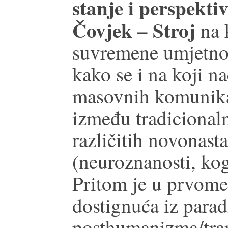
stanje i perspekti
Čovjek – Stroj
na k
suvremene umjetnost
kako se i na koji n
masovnih komunikac
između tradicionaln
različitih novonasta
(neuroznanosti, kog
Pritom je u prvome
dostignuća iz para
posthumanizma/tra