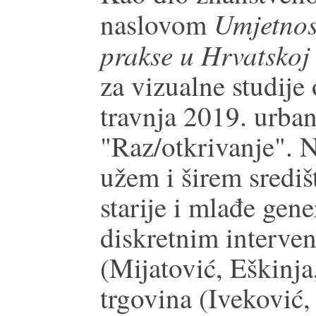
Umjetnos
naslovom
prakse u Hrvatskoj
za vizualne studije
travnja 2019. urba
"Raz/otkrivanje". N
užem i širem sredi
starije i mlađe gen
diskretnim interven
(Mijatović, Eškinja
trgovina (Iveković