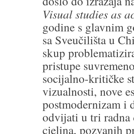
došlo do izražaja 
Visual studies as 
godine s glavnim 
sa Sveučilišta u Ch
skup problematizira
pristupe suvremeno
socijalno-kritičke s
vizualnosti, nove es
postmodernizam i d
odvijati u tri radn
cjelina, pozvanih p