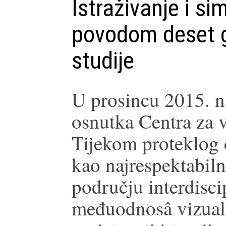
Istraživanje i si
povodom deset g
studije
U prosincu 2015. n
osnutka Centra za v
Tijekom proteklog d
kao najrespektabilni
području interdisci
međuodnosâ vizualn