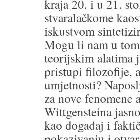
kraja 20. i u 21. st
stvaralačkome kaos
iskustvom sintetizir
Mogu li nam u tom
teorijskim alatima 
pristupi filozofije, 
umjetnosti? Naposlj
za nove fenomene a
Wittgensteina jasno
kao događaj i fakt
pokazivanju i otva