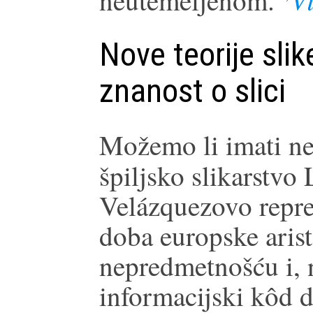
neutemeljenom.
Nove teorije slike
znanost o slici
Možemo li imati nek
špiljsko slikarstvo
Velázquezovo reprez
doba europske aris
nepredmetnošću i, n
informacijski kôd d