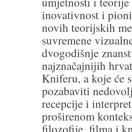
umjetnosti i teorije
inovativnost i pion
novih teorijskih m
suvremene vizualne
dvogodišnje znanst
najznačajnijih hrva
Kniferu, a koje će s
pozabaviti nedovol
recepcije i interpre
proširenom konteks
filozofije, filma i k