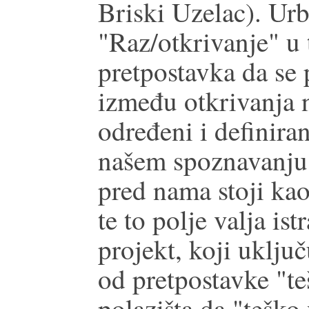
Briski Uzelac). Ur
"Raz/otkrivanje" u 
pretpostavka da se 
između otkrivanja 
određeni i definiran
našem spoznavanju 
pred nama stoji ka
te to polje valja ist
projekt, koji uklju
od pretpostavke "te
polazišta da "teško