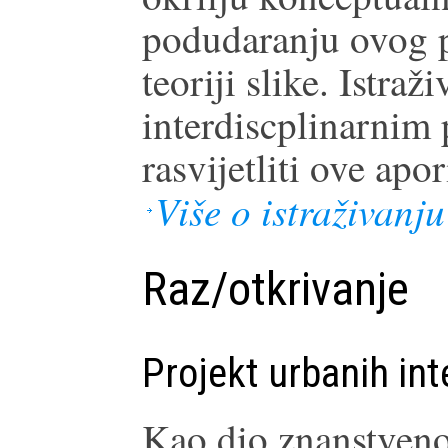
podudaranju ovog p
teoriji slike. Istraž
interdiscplinarnim
rasvijetliti ove apo
Više o istraživanju
Raz/otkrivanje
Projekt urbanih int
Kao dio znanstveno