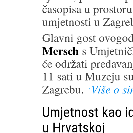
časopisa u prostor
umjetnosti u Zagre
Glavni gost ovogod
Mersch
s Umjetničk
će održati predavan
11 sati u Muzeju s
Više o s
Zagrebu.
Umjetnost kao i
u Hrvatskoj